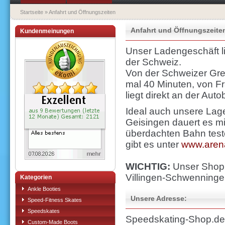
Startseite
»
Anfahrt und Öffnungszeiten
Anfahrt und Öffnungszeite
Kundenmeinungen
Unser Ladengeschäft l
der Schweiz.
Von der Schweizer Gre
mal 40 Minuten, von F
liegt direkt an der Au
Ideal auch unsere Lag
Geisingen dauert es mi
überdachten Bahn test
gibt es unter
www.aren
WICHTIG:
Unser Shop l
Villingen-Schwenninge
Kategorien
Ankle Booties
Unsere Adresse:
Speed-Fitness Skates
Speedskates
Speedskating-Shop.de
Custom-Made Boots