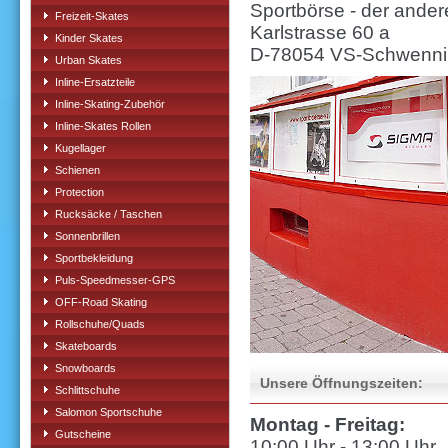
Sportbörse - der ander
Freizeit-Skates
Karlstrasse 60 a
Kinder Skates
D-78054 VS-Schwenn
Urban Skates
Inline-Ersatzteile
Inline-Skating-Zubehör
Inline-Skates Rollen
Kugellager
Schienen
Protection
Rucksäcke / Taschen
Sonnenbrillen
Sportbekleidung
Puls-Speedmesser-GPS
OFF-Road Skating
Rollschuhe/Quads
Skateboards
Snowboards
Unsere Öffnungszeiten:
Schlittschuhe
Salomon Sportschuhe
Montag - Freitag:
Gutscheine
10:00 Uhr - 13:00 Uhr