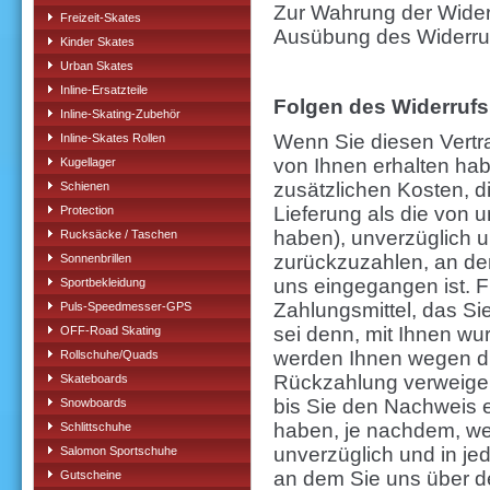
Zur Wahrung der Widerru
Freizeit-Skates
Ausübung des Widerrufs
Kinder Skates
Urban Skates
Inline-Ersatzteile
Folgen des Widerrufs
Inline-Skating-Zubehör
Wenn Sie diesen Vertra
Inline-Skates Rollen
von Ihnen erhalten hab
Kugellager
zusätzlichen Kosten, d
Schienen
Lieferung als die von 
Protection
haben), unverzüglich 
Rucksäcke / Taschen
zurückzuzahlen, an dem
Sonnenbrillen
uns eingegangen ist. 
Sportbekleidung
Zahlungsmittel, das Si
Puls-Speedmesser-GPS
sei denn, mit Ihnen wu
OFF-Road Skating
werden Ihnen wegen di
Rollschuhe/Quads
Rückzahlung verweiger
Skateboards
bis Sie den Nachweis 
Snowboards
haben, je nachdem, wel
Schlittschuhe
unverzüglich und in j
Salomon Sportschuhe
an dem Sie uns über de
Gutscheine