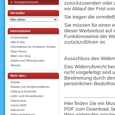
zurückzusenden oder zu
Schnäppchenmarkt
vor Ablauf der Frist v
Hersteller
Sie tragen die unmitt
Sie müssen für einen 
dieser Wertverlust auf
Informationen
Funktionsweise der Wa
Größentabelle
zurückzuführen ist.
Hilfe & FAQ
Informationen für Schweizer Kunden
Shop-History
Bilder vom Shop
Ausschluss des Widerr
Anfahrt und Öffnungszeiten
Sitemap
Das Widerrufsrecht bes
nicht vorgefertigt sind
Mehr über...
Bestimmung durch den V
Kontakt
persönlichen Bedürfnis
Rabatte und Sonderkonditionen
Zahlung & Sicherheit
Liefer- und Versandkosten
Datenschutz
Hier finden Sie ein Mu
Unsere AGB
PDF zum Download, fall
Impressum
Weg widerrufen möcht
Widerrufsbelehrung