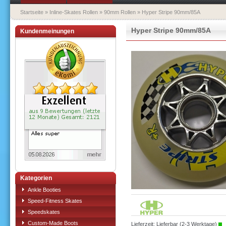
Startseite
»
Inline-Skates Rollen
»
90mm Rollen
»
Hyper Stripe 90mm/85A
Hyper Stripe 90mm/85A
Kundenmeinungen
Kategorien
Ankle Booties
Speed-Fitness Skates
Speedskates
Custom-Made Boots
Lieferzeit: Lieferbar (2-3 Werktage)