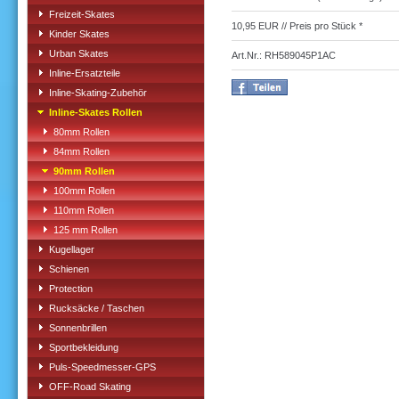
Freizeit-Skates
10,95 EUR // Preis pro Stück *
Kinder Skates
Urban Skates
Art.Nr.: RH589045P1AC
Inline-Ersatzteile
Inline-Skating-Zubehör
Inline-Skates Rollen
80mm Rollen
84mm Rollen
90mm Rollen
100mm Rollen
110mm Rollen
125 mm Rollen
Kugellager
Schienen
Protection
Rucksäcke / Taschen
Sonnenbrillen
Sportbekleidung
Puls-Speedmesser-GPS
OFF-Road Skating