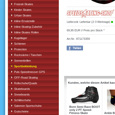
Freizeit-Skates
Kinder Skates
Urban Skates
Inline-Ersatzteile
Lieferzeit: Lieferbar (2-3 Werktage)
Inline-Skating-Zubehör
69,95 EUR // Preis pro Stück *
Inline-Skates Rollen
Kugellager
Art.Nr.: 871173359
Schienen
Protection
Rucksäcke / Taschen
Sonnenbrillen
Sportbekleidung
Puls-Speedmesser-GPS
OFF-Road Skating
Kunden, welche diesen Artikel kau
Rollschuhe/Quads
Skateboards
Snowboards
Schlittschuhe
Salomon Sportschuhe
Bont Semi Race BOOT
only 2 PT Speed-
Gutscheine
Fitness-Skate
Ankle B