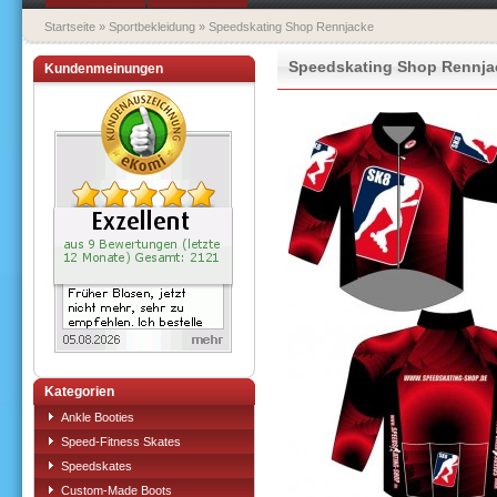
Startseite
»
Sportbekleidung
»
Speedskating Shop Rennjacke
Speedskating Shop Rennja
Kundenmeinungen
Kategorien
Ankle Booties
Speed-Fitness Skates
Speedskates
Custom-Made Boots